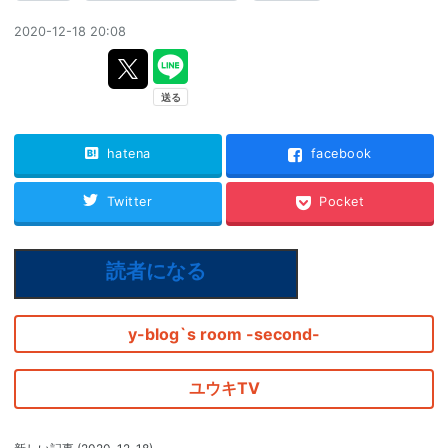
2020-12-18 20:08
hatena
facebook
Twitter
Pocket
読者になる
y-blog`s room -second-
ユウキTV