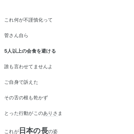
これ何が不謹慎化って
菅さん自ら
5人以上の会食を避ける
誰も言わせてませんよ
ご自身で訴えた
その舌の根も乾かず
とった行動がこの
ありさ
ま
日本の長
これが
の姿