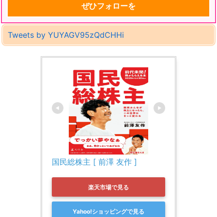
ぜひフォローを
Tweets by YUYAGV95zQdCHHi
国民総株主 [ 前澤 友作 ]
楽天市場で見る
Yahoo!ショッピングで見る