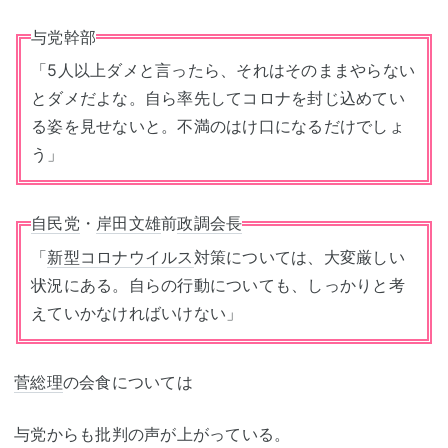
与党幹部
「5人以上ダメと言ったら、それはそのままやらない
とダメだよな。自ら率先してコロナを封じ込めてい
る姿を見せないと。不満のはけ口になるだけでしょ
う」
自民党
・
岸田文雄
前
政調会長
「
新型コロナウイルス
対策については、大変厳しい
状況にある。自らの行動についても、しっかりと考
えていかなければいけない」
菅総理
の会食については
与党からも批判の声が上がっている。